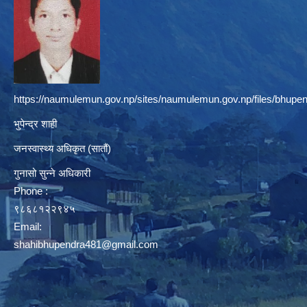
https://naumulemun.gov.np/sites/naumulemun.gov.np/files/bhupen
भुपेन्द्र शाही
जनस्वास्थ्य अधिकृत (सातौं)
गुनासो सुन्ने अधिकारी
Phone :
९८६८१२२९४५
Email:
shahibhupendra481@gmail.com