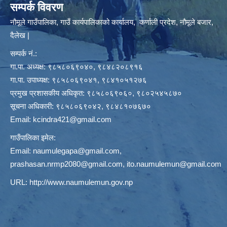
सम्पर्क विवरण
नौमूले गाउँपालिका, गाउँ कार्यपालिकाको कार्यालय, कर्णाली प्रदेश, नौमूले बजार,
दैलेख |
सम्पर्क नं.:
गा.पा. अध्यक्ष: ९८५८०६९०४०, ९८४८२०८९१६
गा.पा. उपाध्यक्ष: ९८५८०६९०४१, ९८४१०५१२७६
प्रमुख प्रशासकीय अधिकृत: ९८५८०६९०६०, ९८०२५४५८७०
सूचना अधिकारी: ९८५८०६९०४२, ९८४८१०७६७०
Email:
kcindra421@gmail.com
गाउँपालिका इमेल:
Email:
naumulegapa@gmail.com
,
prashasan.nrmp2080@gmail.com
,
ito.naumulemun@gmail.com
URL:
http://www.naumulemun.gov.np