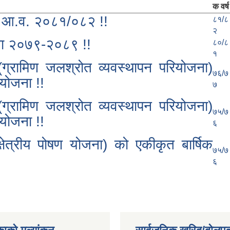
क वर्ष
्रम आ.व. २०८१/०८२ !!
८१/८
२
ोजना २०७९-२०८९ !!
८०/८
१
्रामिण जलश्रोत व्यवस्थापन परियोजना)
७६/७
योजना !!
७
्रामिण जलश्रोत व्यवस्थापन परियोजना)
७५/७
योजना !!
६
षेत्रीय पोषण योजना) को एकीकृत बार्षिक
७५/७
६