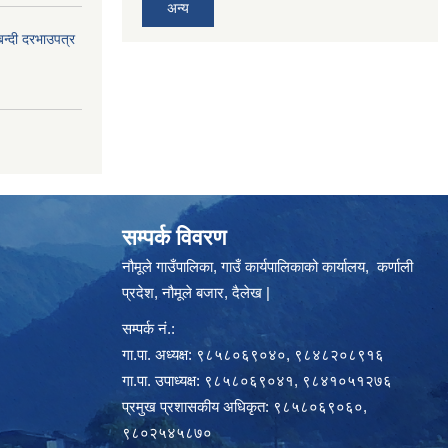
अन्य
बन्दी दरभाउपत्र
सम्पर्क विवरण
नौमूले गाउँपालिका, गाउँ कार्यपालिकाको कार्यालय, कर्णाली
प्रदेश, नौमूले बजार, दैलेख |
सम्पर्क नं.:
गा.पा. अध्यक्ष: ९८५८०६९०४०, ९८४८२०८९१६
गा.पा. उपाध्यक्ष: ९८५८०६९०४१, ९८४१०५१२७६
प्रमुख प्रशासकीय अधिकृत: ९८५८०६९०६०,
९८०२५४५८७०