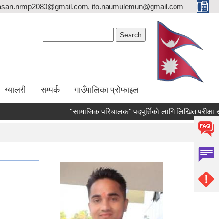
asan.nrmp2080@gmail.com, ito.naumulemun@gmail.com
Search form
Search
ग्यालरी
सम्पर्क
गाउँपालिका प्रोफाइल
"सामाजिक परिचालक" पदपूर्तिको लागि लिखित परीक्षा संचालन हुने 