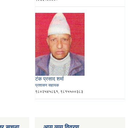
टंक प्रसाद शर्मा
प्रशासन सहायक
९८०२५४५८६१, ९८१५५००३८३
्र सूचना
आय व्यय विवरण