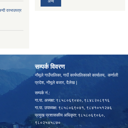
अन्य
बन्दी दरभाउपत्र
सम्पर्क विवरण
नौमूले गाउँपालिका, गाउँ कार्यपालिकाको कार्यालय, कर्णाली
प्रदेश, नौमूले बजार, दैलेख |
सम्पर्क नं.:
गा.पा. अध्यक्ष: ९८५८०६९०४०, ९८४८२०८९१६
गा.पा. उपाध्यक्ष: ९८५८०६९०४१, ९८४१०५१२७६
प्रमुख प्रशासकीय अधिकृत: ९८५८०६९०६०,
९८०२५४५८७०