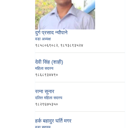
दुर्ग प्रसाद न्यौपाने
वडा अध्यक्ष
९८५८०६९०८२, ९८१३८९३५२४
देवी सिंह (शाही)
महिला सदस्य
९८६८९३४४९०
रत्ना सुनार
दलित महिला सदस्य
९८२९६७५३५०
हर्क बहादुर घर्ति मगर
वडा सदस्य