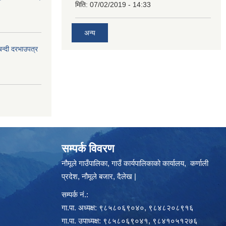
मिति:
07/02/2019 - 14:33
अन्य
बन्दी दरभाउपत्र
सम्पर्क विवरण
नौमूले गाउँपालिका, गाउँ कार्यपालिकाको कार्यालय, कर्णाली
प्रदेश, नौमूले बजार, दैलेख |
सम्पर्क नं.:
गा.पा. अध्यक्ष: ९८५८०६९०४०, ९८४८२०८९१६
गा.पा. उपाध्यक्ष: ९८५८०६९०४१, ९८४१०५१२७६