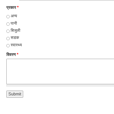
प्रकार
*
अन्य
पानी
बिजुली
सडक
स्वास्थ्य
विवरण
*