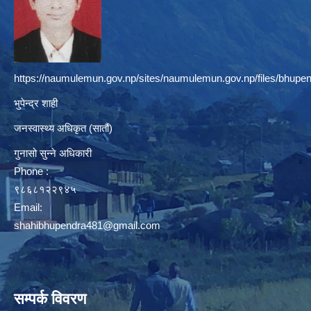
https://naumulemun.gov.np/sites/naumulemun.gov.np/files/bhupen
भुपेन्द्र शाही
जनस्वास्थ्य अधिकृत (सातौं)
गुनासो सुन्ने अधिकारी
Phone :
९८६८१२२९४५
Email:
shahibhupendra481@gmail.com
सम्पर्क विवरण