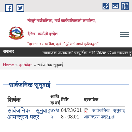
Skip to main content
नौमूले गाउँपालिका, गाउँ कार्यपालिकाको कार्यालय,
दैलेख, कर्णाली प्रदेश
"सुशासन र पारदर्शिता, सुखी नौमूलेबासी हाम्रो प्रतिबद्धता"
समाचार
"सामाजिक परिचालक" पदपूर्तिको लागि लिखित परीक्षा संचालन हुने सम्
You are here
Home
»
प्रतिवेदन
» सार्वजनिक सुनुवाई
सार्वजनिक सुनुवाई
आर्थि
शिर्षक
मिति
दस्तावेज
क वर्ष
सार्वजनिक सूनुवाइ
७४/७
04/23/201
सार्वजनिक सूनुवाइ
आमन्त्रण पत्र
५
8 - 08:01
आमन्त्रण पत्र.pdf