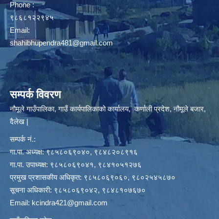
Phone :
९८६८१२२९४५
Email:
shahibhupendra481@gmail.com
सम्पर्क विवरण
नौमूले गाउँपालिका, गाउँ कार्यपालिकाको कार्यालय, कर्णाली प्रदेश, नौमूले बजार,
दैलेख |
सम्पर्क नं.:
गा.पा. अध्यक्ष: ९८५८०६९०४०, ९८४८२०८९१६
गा.पा. उपाध्यक्ष: ९८५८०६९०४१, ९८४१०५१२७६
प्रमुख प्रशासकीय अधिकृत: ९८५८०६९०६०, ९८०२५४५८७०
सूचना अधिकारी: ९८५८०६९०४२, ९८४८१०७६७०
Email:
kcindra421@gmail.com