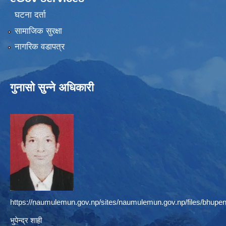
घटना दर्ता
सामाजिक सुरक्षा
नागरिक वडापत्र
गुनासो सुन्ने अधिकारी
https://naumulemun.gov.np/sites/naumulemun.gov.np/files/bhupen
भुपेन्द्र शाही