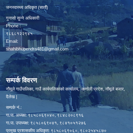
जनस्वास्थ्य अधिकृत (सातौं)
गुनासो सुन्ने अधिकारी
Phone :
९८६८१२२९४५
Email:
shahibhupendra481@gmail.com
सम्पर्क विवरण
नौमूले गाउँपालिका, गाउँ कार्यपालिकाको कार्यालय, कर्णाली प्रदेश, नौमूले बजार,
दैलेख |
सम्पर्क नं.:
गा.पा. अध्यक्ष: ९८५८०६९०४०, ९८४८२०८९१६
गा.पा. उपाध्यक्ष: ९८५८०६९०४१, ९८४१०५१२७६
प्रमुख प्रशासकीय अधिकृत: ९८५८०६९०६०, ९८०२५४५८७०