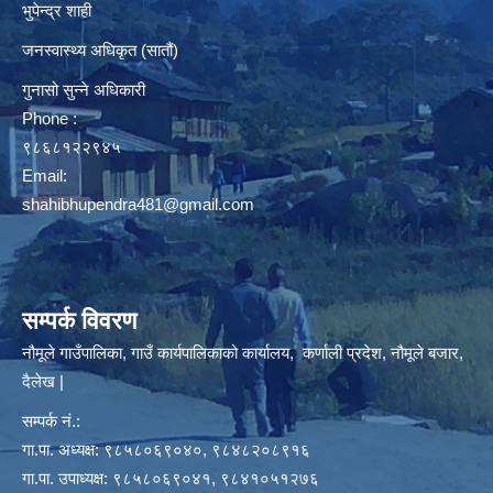
भुपेन्द्र शाही
जनस्वास्थ्य अधिकृत (सातौं)
गुनासो सुन्ने अधिकारी
Phone :
९८६८१२२९४५
Email:
shahibhupendra481@gmail.com
सम्पर्क विवरण
नौमूले गाउँपालिका, गाउँ कार्यपालिकाको कार्यालय, कर्णाली प्रदेश, नौमूले बजार,
दैलेख |
सम्पर्क नं.:
गा.पा. अध्यक्ष: ९८५८०६९०४०, ९८४८२०८९१६
गा.पा. उपाध्यक्ष: ९८५८०६९०४१, ९८४१०५१२७६