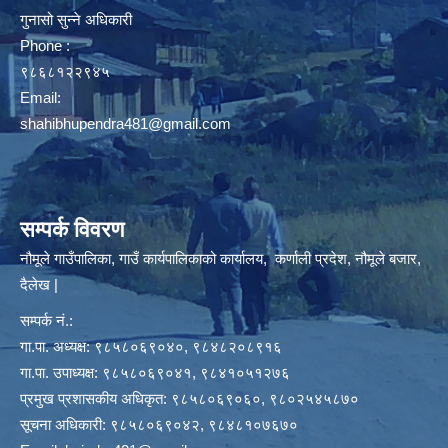
गुनासो सुन्ने अधिकारी
Phone :
९८६८१२२९४५
Email:
shahibhupendra481@gmail.com
सम्पर्क विवरण
नौमूले गाउँपालिका, गाउँ कार्यपालिकाको कार्यालय, कर्णाली प्रदेश, नौमूले बजार,
दैलेख |
सम्पर्क नं.:
गा.पा. अध्यक्ष: ९८५८०६९०४०, ९८४८२०८९१६
गा.पा. उपाध्यक्ष: ९८५८०६९०४१, ९८४१०५१२७६
प्रमुख प्रशासकीय अधिकृत: ९८५८०६९०६०, ९८०२५४५८७०
सूचना अधिकारी: ९८५८०६९०४२, ९८४८१०७६७०