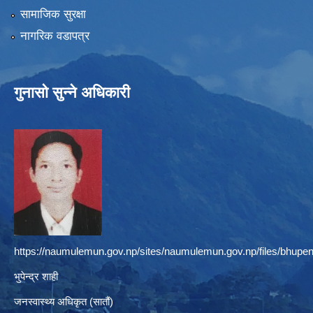
सामाजिक सुरक्षा
नागरिक वडापत्र
गुनासो सुन्ने अधिकारी
https://naumulemun.gov.np/sites/naumulemun.gov.np/files/bhupen
भुपेन्द्र शाही
जनस्वास्थ्य अधिकृत (सातौं)