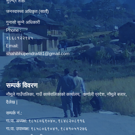
भुपेन्द्र शाही
जनस्वास्थ्य अधिकृत (सातौं)
गुनासो सुन्ने अधिकारी
Phone :
९८६८१२२९४५
Email:
shahibhupendra481@gmail.com
सम्पर्क विवरण
नौमूले गाउँपालिका, गाउँ कार्यपालिकाको कार्यालय, कर्णाली प्रदेश, नौमूले बजार,
दैलेख |
सम्पर्क नं.:
गा.पा. अध्यक्ष: ९८५८०६९०४०, ९८४८२०८९१६
गा.पा. उपाध्यक्ष: ९८५८०६९०४१, ९८४१०५१२७६