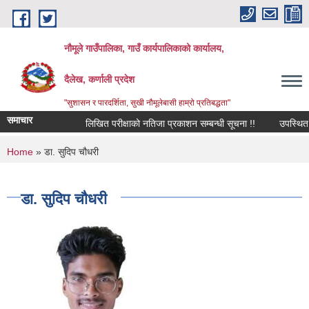
Skip to main content
नौमूले गाउँपालिका, गाउँ कार्यपालिकाको कार्यालय,
दैलेख, कर्णाली प्रदेश
"सुशासन र पारदर्शिता, सुखी नौमूलेबासी हाम्रो प्रतिबद्धता"
समाचार
लिखित परीक्षाको नतिजा प्रकाशन सम्बन्धी सूचना !!
उपस्थित भई दिन
You are here
Home
» डा. सुदिप चौधरी
डा. सुदिप चौधरी