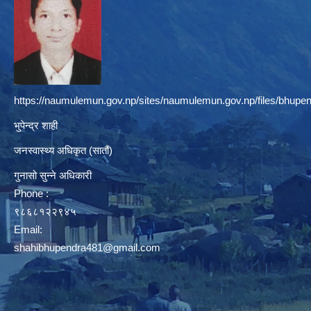
https://naumulemun.gov.np/sites/naumulemun.gov.np/files/bhupen
भुपेन्द्र शाही
जनस्वास्थ्य अधिकृत (सातौं)
गुनासो सुन्ने अधिकारी
Phone :
९८६८१२२९४५
Email:
shahibhupendra481@gmail.com