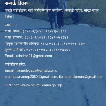
सम्पर्क विवरण
नौमूले गाउँपालिका, गाउँ कार्यपालिकाको कार्यालय, कर्णाली प्रदेश, नौमूले बजार,
दैलेख |
सम्पर्क नं.:
गा.पा. अध्यक्ष: ९८५८०६९०४०, ९८४८२०८९१६
गा.पा. उपाध्यक्ष: ९८५८०६९०४१, ९८४१०५१२७६
प्रमुख प्रशासकीय अधिकृत: ९८५८०६९०६०, ९८०२५४५८७०
सूचना अधिकारी: ९८५८०६९०४२, ९८४८१०७६७०
Email:
kcindra421@gmail.com
गाउँपालिका इमेल:
Email:
naumulegapa@gmail.com
,
prashasan.nrmp2080@gmail.com
,
ito.naumulemun@gmail.com
URL:
http://www.naumulemun.gov.np