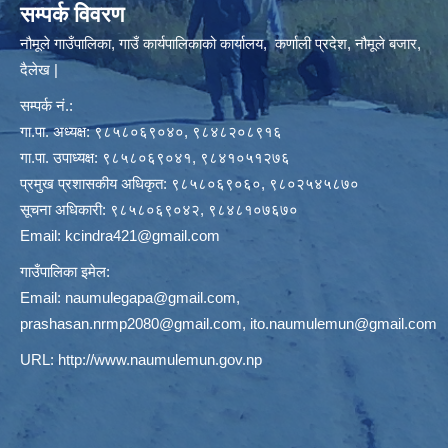
सम्पर्क विवरण
नौमूले गाउँपालिका, गाउँ कार्यपालिकाको कार्यालय, कर्णाली प्रदेश, नौमूले बजार,
दैलेख |
सम्पर्क नं.:
गा.पा. अध्यक्ष: ९८५८०६९०४०, ९८४८२०८९१६
गा.पा. उपाध्यक्ष: ९८५८०६९०४१, ९८४१०५१२७६
प्रमुख प्रशासकीय अधिकृत: ९८५८०६९०६०, ९८०२५४५८७०
सूचना अधिकारी: ९८५८०६९०४२, ९८४८१०७६७०
Email:
kcindra421@gmail.com
गाउँपालिका इमेल:
Email:
naumulegapa@gmail.com
,
prashasan.nrmp2080@gmail.com
,
ito.naumulemun@gmail.com
URL:
http://www.naumulemun.gov.np