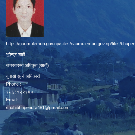
https://naumulemun.gov.np/sites/naumulemun.gov.np/files/bhupen
भुपेन्द्र शाही
जनस्वास्थ्य अधिकृत (सातौं)
गुनासो सुन्ने अधिकारी
Phone :
९८६८१२२९४५
Email:
shahibhupendra481@gmail.com