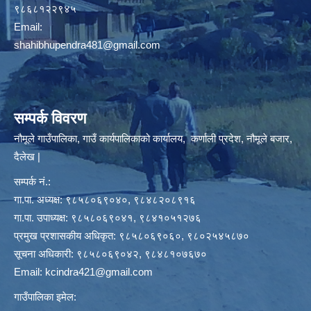
९८६८१२२९४५
Email:
shahibhupendra481@gmail.com
सम्पर्क विवरण
नौमूले गाउँपालिका, गाउँ कार्यपालिकाको कार्यालय, कर्णाली प्रदेश, नौमूले बजार,
दैलेख |
सम्पर्क नं.:
गा.पा. अध्यक्ष: ९८५८०६९०४०, ९८४८२०८९१६
गा.पा. उपाध्यक्ष: ९८५८०६९०४१, ९८४१०५१२७६
प्रमुख प्रशासकीय अधिकृत: ९८५८०६९०६०, ९८०२५४५८७०
सूचना अधिकारी: ९८५८०६९०४२, ९८४८१०७६७०
Email:
kcindra421@gmail.com
गाउँपालिका इमेल: