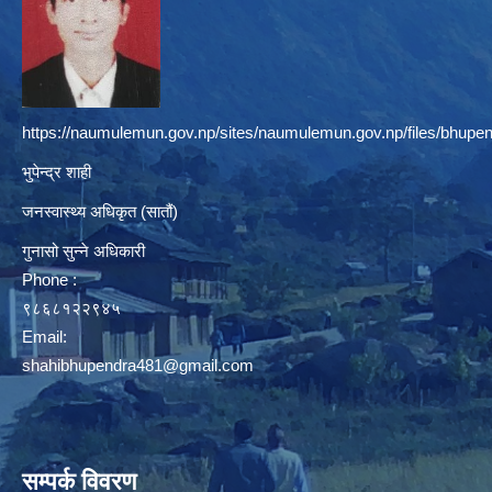
https://naumulemun.gov.np/sites/naumulemun.gov.np/files/bhupen
भुपेन्द्र शाही
जनस्वास्थ्य अधिकृत (सातौं)
गुनासो सुन्ने अधिकारी
Phone :
९८६८१२२९४५
Email:
shahibhupendra481@gmail.com
सम्पर्क विवरण