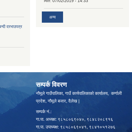
मिति:
07/02/2019 - 14:33
अन्य
बन्दी दरभाउपत्र
सम्पर्क विवरण
नौमूले गाउँपालिका, गाउँ कार्यपालिकाको कार्यालय, कर्णाली
प्रदेश, नौमूले बजार, दैलेख |
सम्पर्क नं.:
गा.पा. अध्यक्ष: ९८५८०६९०४०, ९८४८२०८९१६
गा.पा. उपाध्यक्ष: ९८५८०६९०४१, ९८४१०५१२७६