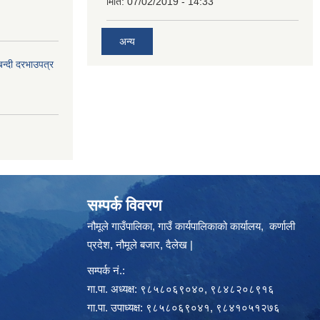
मिति:
07/02/2019 - 14:33
अन्य
बन्दी दरभाउपत्र
सम्पर्क विवरण
नौमूले गाउँपालिका, गाउँ कार्यपालिकाको कार्यालय, कर्णाली
प्रदेश, नौमूले बजार, दैलेख |
सम्पर्क नं.:
गा.पा. अध्यक्ष: ९८५८०६९०४०, ९८४८२०८९१६
गा.पा. उपाध्यक्ष: ९८५८०६९०४१, ९८४१०५१२७६