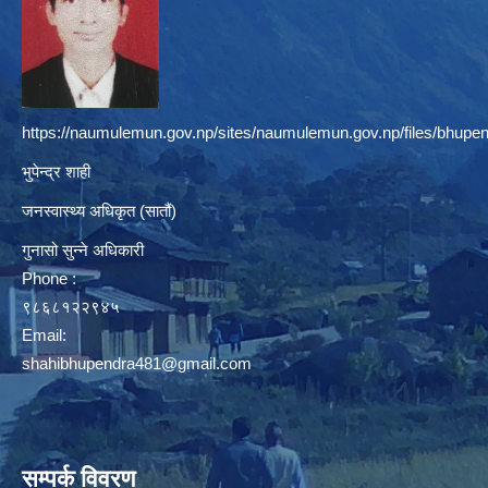
https://naumulemun.gov.np/sites/naumulemun.gov.np/files/bhupen
भुपेन्द्र शाही
जनस्वास्थ्य अधिकृत (सातौं)
गुनासो सुन्ने अधिकारी
Phone :
९८६८१२२९४५
Email:
shahibhupendra481@gmail.com
सम्पर्क विवरण