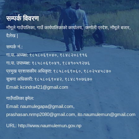
सम्पर्क विवरण
नौमूले गाउँपालिका, गाउँ कार्यपालिकाको कार्यालय, कर्णाली प्रदेश, नौमूले बजार,
दैलेख |
सम्पर्क नं.:
गा.पा. अध्यक्ष: ९८५८०६९०४०, ९८४८२०८९१६
गा.पा. उपाध्यक्ष: ९८५८०६९०४१, ९८४१०५१२७६
प्रमुख प्रशासकीय अधिकृत: ९८५८०६९०६०, ९८०२५४५८७०
सूचना अधिकारी: ९८५८०६९०४२, ९८४८१०७६७०
Email:
kcindra421@gmail.com
गाउँपालिका इमेल:
Email:
naumulegapa@gmail.com
,
prashasan.nrmp2080@gmail.com
,
ito.naumulemun@gmail.com
URL:
http://www.naumulemun.gov.np