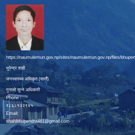
https://naumulemun.gov.np/sites/naumulemun.gov.np/files/bhupen
भुपेन्द्र शाही
जनस्वास्थ्य अधिकृत (सातौं)
गुनासो सुन्ने अधिकारी
Phone :
९८६८१२२९४५
Email:
shahibhupendra481@gmail.com