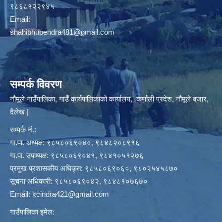
९८६८१२२९४५
Email:
shahibhupendra481@gmail.com
सम्पर्क विवरण
नौमूले गाउँपालिका, गाउँ कार्यपालिकाको कार्यालय, कर्णाली प्रदेश, नौमूले बजार,
दैलेख |
सम्पर्क नं.:
गा.पा. अध्यक्ष: ९८५८०६९०४०, ९८४८२०८९१६
गा.पा. उपाध्यक्ष: ९८५८०६९०४१, ९८४१०५१२७६
प्रमुख प्रशासकीय अधिकृत: ९८५८०६९०६०, ९८०२५४५८७०
सूचना अधिकारी: ९८५८०६९०४२, ९८४८१०७६७०
Email:
kcindra421@gmail.com
गाउँपालिका इमेल: