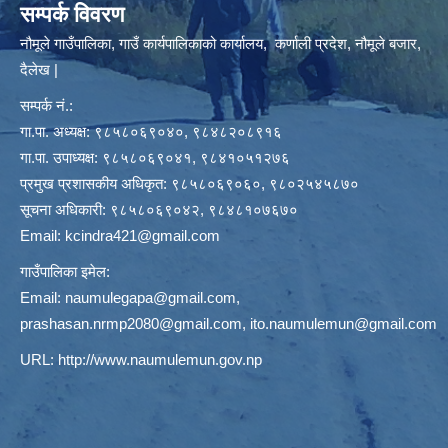
सम्पर्क विवरण
नौमूले गाउँपालिका, गाउँ कार्यपालिकाको कार्यालय, कर्णाली प्रदेश, नौमूले बजार,
दैलेख |
सम्पर्क नं.:
गा.पा. अध्यक्ष: ९८५८०६९०४०, ९८४८२०८९१६
गा.पा. उपाध्यक्ष: ९८५८०६९०४१, ९८४१०५१२७६
प्रमुख प्रशासकीय अधिकृत: ९८५८०६९०६०, ९८०२५४५८७०
सूचना अधिकारी: ९८५८०६९०४२, ९८४८१०७६७०
Email:
kcindra421@gmail.com
गाउँपालिका इमेल:
Email:
naumulegapa@gmail.com
,
prashasan.nrmp2080@gmail.com
,
ito.naumulemun@gmail.com
URL:
http://www.naumulemun.gov.np