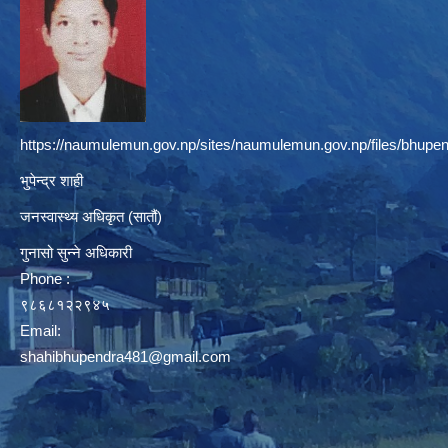
https://naumulemun.gov.np/sites/naumulemun.gov.np/files/bhupen
भुपेन्द्र शाही
जनस्वास्थ्य अधिकृत (सातौं)
गुनासो सुन्ने अधिकारी
Phone :
९८६८१२२९४५
Email:
shahibhupendra481@gmail.com