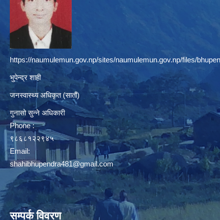
https://naumulemun.gov.np/sites/naumulemun.gov.np/files/bhupen
भुपेन्द्र शाही
जनस्वास्थ्य अधिकृत (सातौं)
गुनासो सुन्ने अधिकारी
Phone :
९८६८१२२९४५
Email:
shahibhupendra481@gmail.com
सम्पर्क विवरण