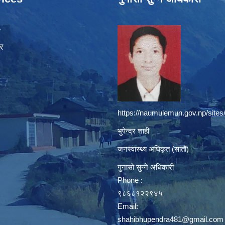
ा
र
https://naumulemun.gov.np/sites
भुपेन्द्र शाही
जनस्वास्थ्य अधिकृत (सातौं)
गुनासो सुन्ने अधिकारी
Phone :
९८६८१२२९४५
Email:
shahibhupendra481@gmail.com