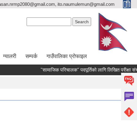
asan.nrmp2080@gmail.com, ito.naumulemun@gmail.com
Search form
Search
ग्यालरी
सम्पर्क
गाउँपालिका प्रोफाइल
"सामाजिक परिचालक" पदपूर्तिको लागि लिखित परीक्षा संचालन हुने स