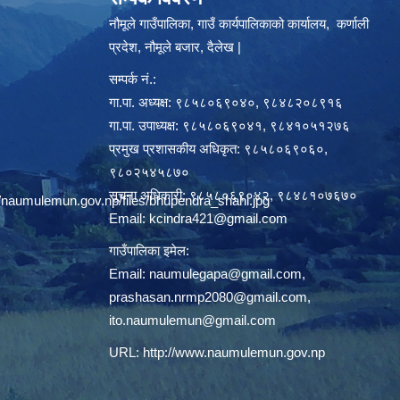
नौमूले गाउँपालिका, गाउँ कार्यपालिकाको कार्यालय, कर्णाली
प्रदेश, नौमूले बजार, दैलेख |
सम्पर्क नं.:
गा.पा. अध्यक्ष: ९८५८०६९०४०, ९८४८२०८९१६
गा.पा. उपाध्यक्ष: ९८५८०६९०४१, ९८४१०५१२७६
प्रमुख प्रशासकीय अधिकृत: ९८५८०६९०६०,
९८०२५४५८७०
सूचना अधिकारी: ९८५८०६९०४२, ९८४८१०७६७०
/naumulemun.gov.np/files/bhupendra_shahi.jpg
Email:
kcindra421@gmail.com
गाउँपालिका इमेल:
Email:
naumulegapa@gmail.com
,
prashasan.nrmp2080@gmail.com
,
ito.naumulemun@gmail.com
URL:
http://www.naumulemun.gov.np