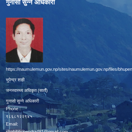
गुनासो सुन्ने अधिकारी
https://naumulemun.gov.np/sites/naumulemun.gov.np/files/bhupen
भुपेन्द्र शाही
जनस्वास्थ्य अधिकृत (सातौं)
गुनासो सुन्ने अधिकारी
Phone :
९८६८१२२९४५
Email:
shahibhupendra481@gmail.com