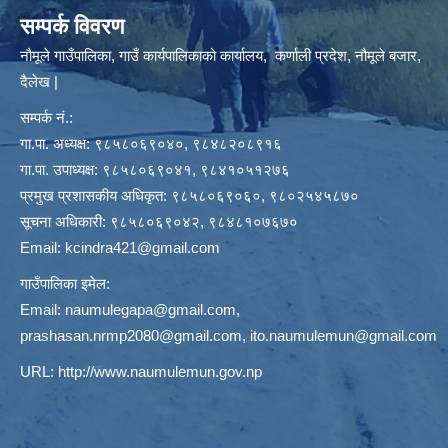
सम्पर्क विवरण
नौमूले गाउँपालिका, गाउँ कार्यपालिकाको कार्यालय, कर्णाली प्रदेश, नौमूले बजार,
दैलेख |
सम्पर्क नं.:
गा.पा. अध्यक्ष: ९८५८०६९०४०, ९८४८२०८९१६
गा.पा. उपाध्यक्ष: ९८५८०६९०४१, ९८४१०५१२७६
प्रमुख प्रशासकीय अधिकृत: ९८५८०६९०६०, ९८०२५४५८७०
सूचना अधिकारी: ९८५८०६९०४२, ९८४८१०७६७०
Email:
kcindra421@gmail.com
गाउँपालिका इमेल:
Email:
naumulegapa@gmail.com
,
prashasan.nrmp2080@gmail.com
,
ito.naumulemun@gmail.com
URL:
http://www.naumulemun.gov.np