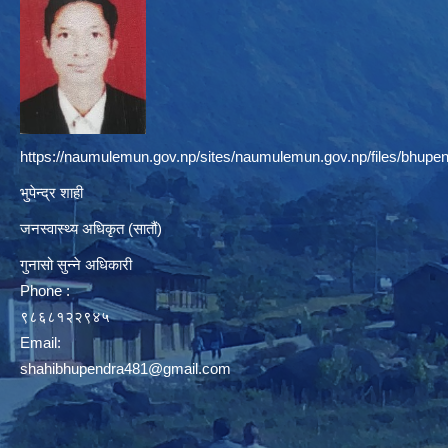
https://naumulemun.gov.np/sites/naumulemun.gov.np/files/bhupen
भुपेन्द्र शाही
जनस्वास्थ्य अधिकृत (सातौं)
गुनासो सुन्ने अधिकारी
Phone :
९८६८१२२९४५
Email:
shahibhupendra481@gmail.com