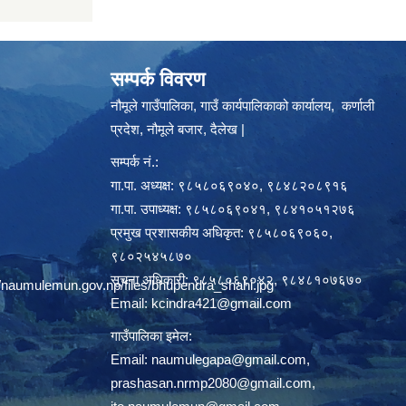
सम्पर्क विवरण
नौमूले गाउँपालिका, गाउँ कार्यपालिकाको कार्यालय, कर्णाली
प्रदेश, नौमूले बजार, दैलेख |
सम्पर्क नं.:
गा.पा. अध्यक्ष: ९८५८०६९०४०, ९८४८२०८९१६
गा.पा. उपाध्यक्ष: ९८५८०६९०४१, ९८४१०५१२७६
प्रमुख प्रशासकीय अधिकृत: ९८५८०६९०६०,
९८०२५४५८७०
सूचना अधिकारी: ९८५८०६९०४२, ९८४८१०७६७०
/naumulemun.gov.np/files/bhupendra_shahi.jpg
Email:
kcindra421@gmail.com
गाउँपालिका इमेल:
Email:
naumulegapa@gmail.com
,
prashasan.nrmp2080@gmail.com
,