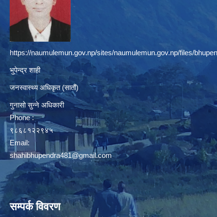
https://naumulemun.gov.np/sites/naumulemun.gov.np/files/bhupen
भुपेन्द्र शाही
जनस्वास्थ्य अधिकृत (सातौं)
गुनासो सुन्ने अधिकारी
Phone :
९८६८१२२९४५
Email:
shahibhupendra481@gmail.com
सम्पर्क विवरण