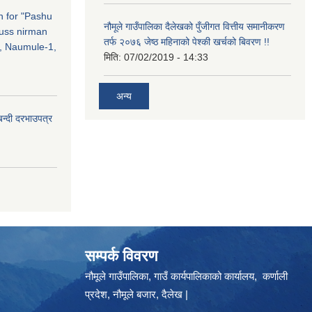
on for "Pashu
नौमूले गाउँपालिका दैलेखको पुँजीगत वित्तीय समानीकरण
russ nirman
तर्फ २०७६ जेष्ठ महिनाको पेश्की खर्चको बिवरण !!
, Naumule-1,
मिति:
07/02/2019 - 14:33
अन्य
बन्दी दरभाउपत्र
सम्पर्क विवरण
नौमूले गाउँपालिका, गाउँ कार्यपालिकाको कार्यालय, कर्णाली
प्रदेश, नौमूले बजार, दैलेख |