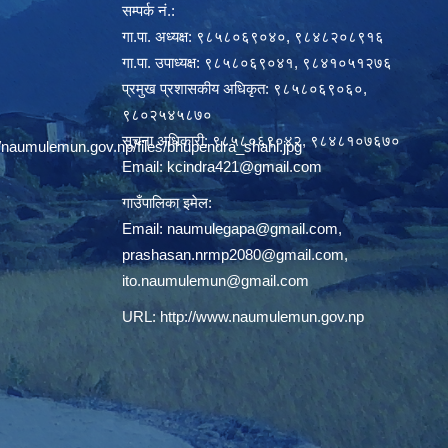
सम्पर्क नं.:
गा.पा. अध्यक्ष: ९८५८०६९०४०, ९८४८२०८९१६
गा.पा. उपाध्यक्ष: ९८५८०६९०४१, ९८४१०५१२७६
प्रमुख प्रशासकीय अधिकृत: ९८५८०६९०६०,
९८०२५४५८७०
सूचना अधिकारी: ९८५८०६९०४२, ९८४८१०७६७०
/naumulemun.gov.np/files/bhupendra_shahi.jpg
Email:
kcindra421@gmail.com
गाउँपालिका इमेल:
Email:
naumulegapa@gmail.com
,
prashasan.nrmp2080@gmail.com
,
ito.naumulemun@gmail.com
URL:
http://www.naumulemun.gov.np