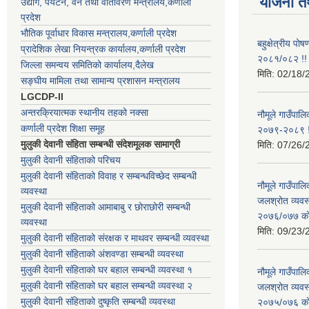
योजना त
उद्योग, पर्यटन, वन तथा वातावरण मन्त्रालय,कर्णाली
प्रदेश
भौतिक पूर्वाधार विकास मन्त्रालय,कर्णाली प्रदेश
बहुक्षेत्रीय पो
प्रादेशिक लेखा नियन्त्रक कार्यालय,कर्णाली प्रदेश
२०८१/०८२ !!
जिल्ला समन्वय समितिको कार्यालय,दैलेख
मिति:
02/18/
सङ्घीय मामिला तथा सामान्य प्रशासन मन्त्रालय
LGCDP-II
अन्तरक्रियात्मक स्थानीय तहको नक्सा
नौमूले गाउँपालि
कर्णाली प्रदेश शिक्षा समूह
२०७९-२०८९ !
मुलुकी देवानी संहिता सम्बन्धी संदेशमूलक सामाग्री
मिति:
07/26/
मुलुकी देवानी संहिताको परिचय
मुलुकी देवानी संहिताको विवाह र सम्बन्धविच्छेद सम्बन्धी
नौमूले गाउँपा
व्यवस्था
जलश्रोत व्यवस
मुलुकी देवानी संहिताको आमाबाबु र छोराछोरी सम्बन्धी
२०७६/०७७ को ब
व्यवस्था
मिति:
09/23/
मुलुकी देवानी संहिताको संरक्षक र माथवर सम्बन्धी व्यवस्था
मुलुकी देवानी संहिताको अंशवण्डा सम्बन्धी व्यवस्था
मुलुकी देवानी संहिताको घर बहाल सम्बन्धी व्यवस्था १
नौमूले गाउँपा
मुलुकी देवानी संहिताको घर बहाल सम्बन्धी व्यवस्था २
जलश्रोत व्यवस
मुलुकी देवानी संहिताको दुष्कृति सम्बन्धी व्यवस्था
२०७५/०७६ को ब