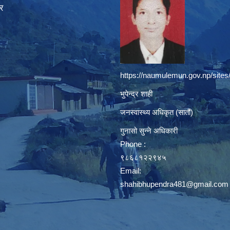
र
https://naumulemun.gov.np/sites
भुपेन्द्र शाही
जनस्वास्थ्य अधिकृत (सातौं)
गुनासो सुन्ने अधिकारी
Phone :
९८६८१२२९४५
Email:
shahibhupendra481@gmail.com