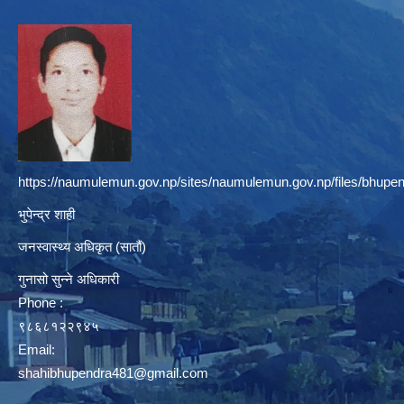
https://naumulemun.gov.np/sites/naumulemun.gov.np/files/bhupen
भुपेन्द्र शाही
जनस्वास्थ्य अधिकृत (सातौं)
गुनासो सुन्ने अधिकारी
Phone :
९८६८१२२९४५
Email:
shahibhupendra481@gmail.com