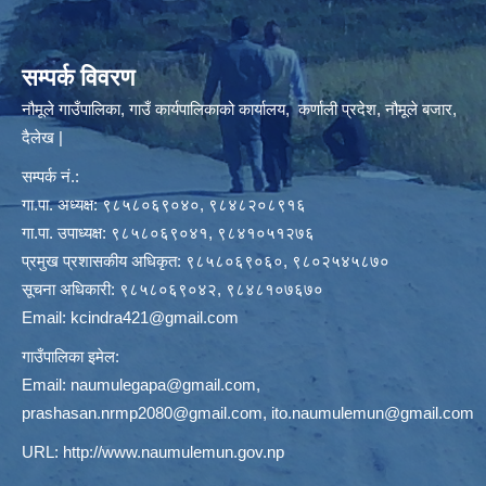
सम्पर्क विवरण
नौमूले गाउँपालिका, गाउँ कार्यपालिकाको कार्यालय, कर्णाली प्रदेश, नौमूले बजार,
दैलेख |
सम्पर्क नं.:
गा.पा. अध्यक्ष: ९८५८०६९०४०, ९८४८२०८९१६
गा.पा. उपाध्यक्ष: ९८५८०६९०४१, ९८४१०५१२७६
प्रमुख प्रशासकीय अधिकृत: ९८५८०६९०६०, ९८०२५४५८७०
सूचना अधिकारी: ९८५८०६९०४२, ९८४८१०७६७०
Email:
kcindra421@gmail.com
गाउँपालिका इमेल:
Email:
naumulegapa@gmail.com
,
prashasan.nrmp2080@gmail.com
,
ito.naumulemun@gmail.com
URL:
http://www.naumulemun.gov.np