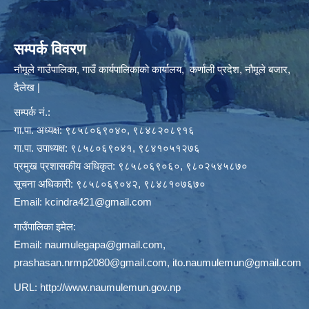
सम्पर्क विवरण
नौमूले गाउँपालिका, गाउँ कार्यपालिकाको कार्यालय, कर्णाली प्रदेश, नौमूले बजार,
दैलेख |
सम्पर्क नं.:
गा.पा. अध्यक्ष: ९८५८०६९०४०, ९८४८२०८९१६
गा.पा. उपाध्यक्ष: ९८५८०६९०४१, ९८४१०५१२७६
प्रमुख प्रशासकीय अधिकृत: ९८५८०६९०६०, ९८०२५४५८७०
सूचना अधिकारी: ९८५८०६९०४२, ९८४८१०७६७०
Email:
kcindra421@gmail.com
गाउँपालिका इमेल:
Email:
naumulegapa@gmail.com
,
prashasan.nrmp2080@gmail.com
,
ito.naumulemun@gmail.com
URL:
http://www.naumulemun.gov.np