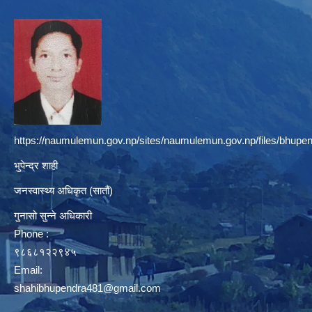
https://naumulemun.gov.np/sites/naumulemun.gov.np/files/bhupen
भुपेन्द्र शाही
जनस्वास्थ्य अधिकृत (सातौं)
गुनासो सुन्ने अधिकारी
Phone :
९८६८१२२९४५
Email:
shahibhupendra481@gmail.com