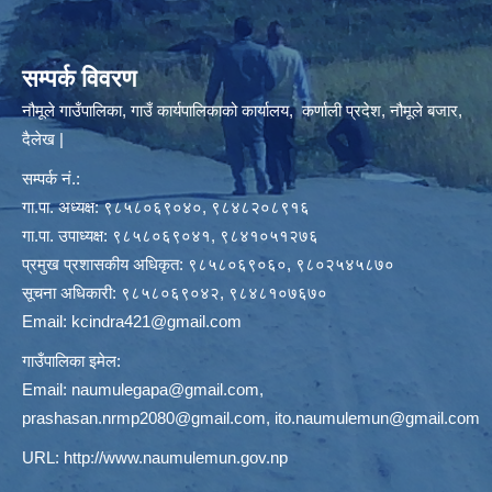
सम्पर्क विवरण
नौमूले गाउँपालिका, गाउँ कार्यपालिकाको कार्यालय, कर्णाली प्रदेश, नौमूले बजार,
दैलेख |
सम्पर्क नं.:
गा.पा. अध्यक्ष: ९८५८०६९०४०, ९८४८२०८९१६
गा.पा. उपाध्यक्ष: ९८५८०६९०४१, ९८४१०५१२७६
प्रमुख प्रशासकीय अधिकृत: ९८५८०६९०६०, ९८०२५४५८७०
सूचना अधिकारी: ९८५८०६९०४२, ९८४८१०७६७०
Email:
kcindra421@gmail.com
गाउँपालिका इमेल:
Email:
naumulegapa@gmail.com
,
prashasan.nrmp2080@gmail.com
,
ito.naumulemun@gmail.com
URL:
http://www.naumulemun.gov.np