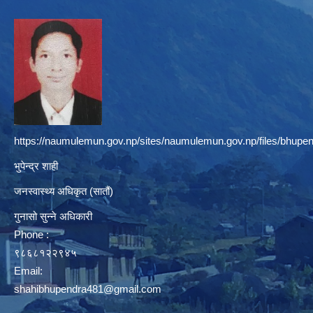
https://naumulemun.gov.np/sites/naumulemun.gov.np/files/bhupen
भुपेन्द्र शाही
जनस्वास्थ्य अधिकृत (सातौं)
गुनासो सुन्ने अधिकारी
Phone :
९८६८१२२९४५
Email:
shahibhupendra481@gmail.com