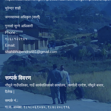
भुपेन्द्र शाही
जनस्वास्थ्य अधिकृत (सातौं)
गुनासो सुन्ने अधिकारी
Phone :
९८६८१२२९४५
Email:
shahibhupendra481@gmail.com
सम्पर्क विवरण
नौमूले गाउँपालिका, गाउँ कार्यपालिकाको कार्यालय, कर्णाली प्रदेश, नौमूले बजार,
दैलेख |
सम्पर्क नं.:
गा.पा. अध्यक्ष: ९८५८०६९०४०, ९८४८२०८९१६