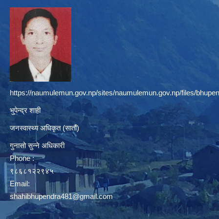
https://naumulemun.gov.np/sites/naumulemun.gov.np/files/bhupen
भुपेन्द्र शाही
जनस्वास्थ्य अधिकृत (सातौं)
गुनासो सुन्ने अधिकारी
Phone :
९८६८१२२९४५
Email:
shahibhupendra481@gmail.com