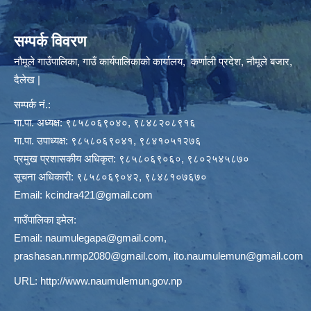
सम्पर्क विवरण
नौमूले गाउँपालिका, गाउँ कार्यपालिकाको कार्यालय, कर्णाली प्रदेश, नौमूले बजार,
दैलेख |
सम्पर्क नं.:
गा.पा. अध्यक्ष: ९८५८०६९०४०, ९८४८२०८९१६
गा.पा. उपाध्यक्ष: ९८५८०६९०४१, ९८४१०५१२७६
प्रमुख प्रशासकीय अधिकृत: ९८५८०६९०६०, ९८०२५४५८७०
सूचना अधिकारी: ९८५८०६९०४२, ९८४८१०७६७०
Email:
kcindra421@gmail.com
गाउँपालिका इमेल:
Email:
naumulegapa@gmail.com
,
prashasan.nrmp2080@gmail.com
,
ito.naumulemun@gmail.com
URL:
http://www.naumulemun.gov.np