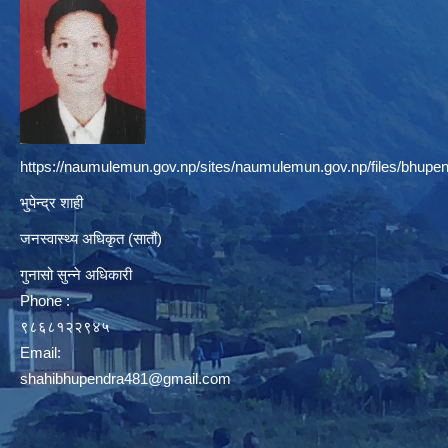
https://naumulemun.gov.np/sites/naumulemun.gov.np/files/bhupen
भुपेन्द्र शाही
जनस्वास्थ्य अधिकृत (सातौं)
गुनासो सुन्ने अधिकारी
Phone :
९८६८१२२९४५
Email:
shahibhupendra481@gmail.com