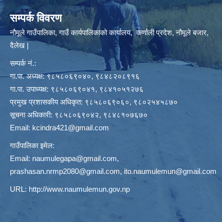
सम्पर्क विवरण
नौमूले गाउँपालिका, गाउँ कार्यपालिकाको कार्यालय, कर्णाली प्रदेश, नौमूले बजार,
दैलेख |
सम्पर्क नं.:
गा.पा. अध्यक्ष: ९८५८०६९०४०, ९८४८२०८९१६
गा.पा. उपाध्यक्ष: ९८५८०६९०४१, ९८४१०५१२७६
प्रमुख प्रशासकीय अधिकृत: ९८५८०६९०६०, ९८०२५४५८७०
सूचना अधिकारी: ९८५८०६९०४२, ९८४८१०७६७०
Email:
kcindra421@gmail.com
गाउँपालिका इमेल:
Email:
naumulegapa@gmail.com
,
prashasan.nrmp2080@gmail.com
,
ito.naumulemun@gmail.com
URL:
http://www.naumulemun.gov.np