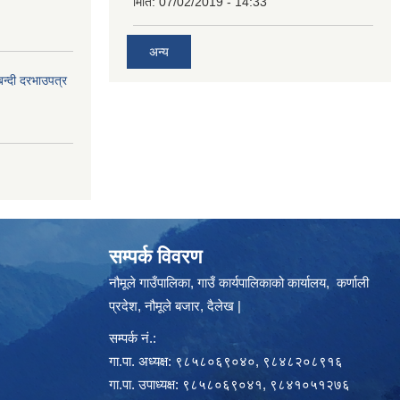
मिति:
07/02/2019 - 14:33
अन्य
बन्दी दरभाउपत्र
सम्पर्क विवरण
नौमूले गाउँपालिका, गाउँ कार्यपालिकाको कार्यालय, कर्णाली
प्रदेश, नौमूले बजार, दैलेख |
सम्पर्क नं.:
गा.पा. अध्यक्ष: ९८५८०६९०४०, ९८४८२०८९१६
गा.पा. उपाध्यक्ष: ९८५८०६९०४१, ९८४१०५१२७६