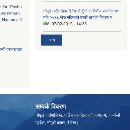
on for "Pashu
नौमूले गाउँपालिका दैलेखको पुँजीगत वित्तीय समानीकरण
russ nirman
तर्फ २०७६ जेष्ठ महिनाको पेश्की खर्चको बिवरण !!
, Naumule-1,
मिति:
07/02/2019 - 14:33
अन्य
बन्दी दरभाउपत्र
सम्पर्क विवरण
नौमूले गाउँपालिका, गाउँ कार्यपालिकाको कार्यालय, कर्णाली
प्रदेश, नौमूले बजार, दैलेख |