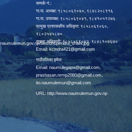
सम्पर्क नं.:
गा.पा. अध्यक्ष: ९८५८०६९०४०, ९८४८२०८९१६
गा.पा. उपाध्यक्ष: ९८५८०६९०४१, ९८४१०५१२७६
प्रमुख प्रशासकीय अधिकृत: ९८५८०६९०६०,
९८०२५४५८७०
सूचना अधिकारी: ९८५८०६९०४२, ९८४८१०७६७०
/naumulemun.gov.np/files/bhupendra_shahi.jpg
Email:
kcindra421@gmail.com
गाउँपालिका इमेल:
Email:
naumulegapa@gmail.com
,
prashasan.nrmp2080@gmail.com
,
ito.naumulemun@gmail.com
URL:
http://www.naumulemun.gov.np