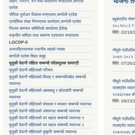
योजना त
उद्योग, पर्यटन, वन तथा वातावरण मन्त्रालय,कर्णाली
प्रदेश
भौतिक पूर्वाधार विकास मन्त्रालय,कर्णाली प्रदेश
बहुक्षेत्रीय पो
प्रादेशिक लेखा नियन्त्रक कार्यालय,कर्णाली प्रदेश
२०८१/०८२ !!
जिल्ला समन्वय समितिको कार्यालय,दैलेख
मिति:
02/18/
सङ्घीय मामिला तथा सामान्य प्रशासन मन्त्रालय
LGCDP-II
अन्तरक्रियात्मक स्थानीय तहको नक्सा
नौमूले गाउँपालि
कर्णाली प्रदेश शिक्षा समूह
२०७९-२०८९ !
मुलुकी देवानी संहिता सम्बन्धी संदेशमूलक सामाग्री
मिति:
07/26/
मुलुकी देवानी संहिताको परिचय
मुलुकी देवानी संहिताको विवाह र सम्बन्धविच्छेद सम्बन्धी
नौमूले गाउँपा
व्यवस्था
जलश्रोत व्यवस
मुलुकी देवानी संहिताको आमाबाबु र छोराछोरी सम्बन्धी
२०७६/०७७ को ब
व्यवस्था
मिति:
09/23/
मुलुकी देवानी संहिताको संरक्षक र माथवर सम्बन्धी व्यवस्था
मुलुकी देवानी संहिताको अंशवण्डा सम्बन्धी व्यवस्था
मुलुकी देवानी संहिताको घर बहाल सम्बन्धी व्यवस्था १
नौमूले गाउँपा
मुलुकी देवानी संहिताको घर बहाल सम्बन्धी व्यवस्था २
जलश्रोत व्यवस
मुलुकी देवानी संहिताको दुष्कृति सम्बन्धी व्यवस्था
२०७५/०७६ को ब