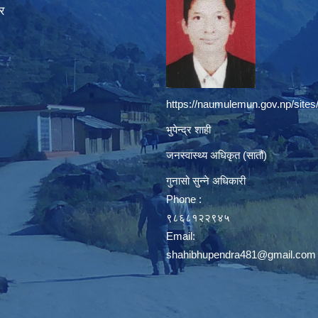
र
https://naumulemun.gov.np/sites
भुपेन्द्र शाही
जनस्वास्थ्य अधिकृत (सातौं)
गुनासो सुन्ने अधिकारी
Phone :
९८६८१२२९४५
Email:
shahibhupendra481@gmail.com