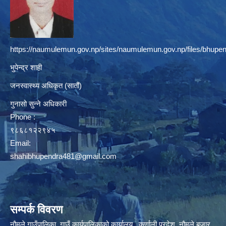
https://naumulemun.gov.np/sites/naumulemun.gov.np/files/bhupen
भुपेन्द्र शाही
जनस्वास्थ्य अधिकृत (सातौं)
गुनासो सुन्ने अधिकारी
Phone :
९८६८१२२९४५
Email:
shahibhupendra481@gmail.com
सम्पर्क विवरण
नौमूले गाउँपालिका, गाउँ कार्यपालिकाको कार्यालय, कर्णाली प्रदेश, नौमूले बजार,