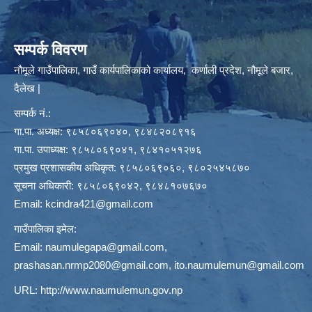
सम्पर्क विवरण
नौमूले गाउँपालिका, गाउँ कार्यपालिकाको कार्यालय, कर्णाली प्रदेश, नौमूले बजार,
दैलेख |
सम्पर्क नं.:
गा.पा. अध्यक्ष: ९८५८०६९०४०, ९८४८२०८९१६
गा.पा. उपाध्यक्ष: ९८५८०६९०४१, ९८४१०५१२७६
प्रमुख प्रशासकीय अधिकृत: ९८५८०६९०६०, ९८०२५४५८७०
सूचना अधिकारी: ९८५८०६९०४२, ९८४८१०७६७०
Email:
kcindra421@gmail.com
गाउँपालिका इमेल:
Email:
naumulegapa@gmail.com
,
prashasan.nrmp2080@gmail.com
,
ito.naumulemun@gmail.com
URL:
http://www.naumulemun.gov.np