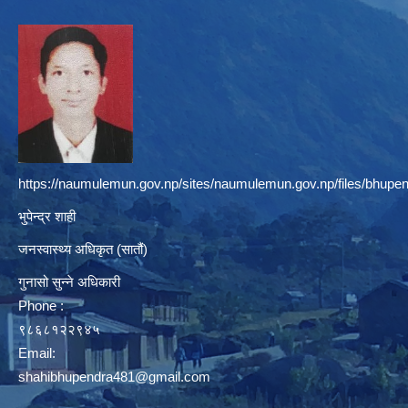
https://naumulemun.gov.np/sites/naumulemun.gov.np/files/bhupen
भुपेन्द्र शाही
जनस्वास्थ्य अधिकृत (सातौं)
गुनासो सुन्ने अधिकारी
Phone :
९८६८१२२९४५
Email:
shahibhupendra481@gmail.com