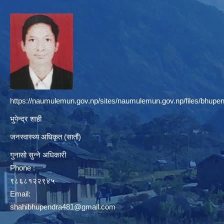
https://naumulemun.gov.np/sites/naumulemun.gov.np/files/bhupen
भुपेन्द्र शाही
जनस्वास्थ्य अधिकृत (सातौं)
गुनासो सुन्ने अधिकारी
Phone :
९८६८१२२९४५
Email:
shahibhupendra481@gmail.com