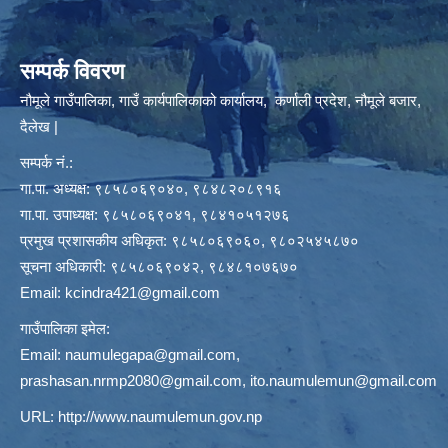
सम्पर्क विवरण
नौमूले गाउँपालिका, गाउँ कार्यपालिकाको कार्यालय, कर्णाली प्रदेश, नौमूले बजार,
दैलेख |
सम्पर्क नं.:
गा.पा. अध्यक्ष: ९८५८०६९०४०, ९८४८२०८९१६
गा.पा. उपाध्यक्ष: ९८५८०६९०४१, ९८४१०५१२७६
प्रमुख प्रशासकीय अधिकृत: ९८५८०६९०६०, ९८०२५४५८७०
सूचना अधिकारी: ९८५८०६९०४२, ९८४८१०७६७०
Email:
kcindra421@gmail.com
गाउँपालिका इमेल:
Email:
naumulegapa@gmail.com
,
prashasan.nrmp2080@gmail.com
,
ito.naumulemun@gmail.com
URL:
http://www.naumulemun.gov.np