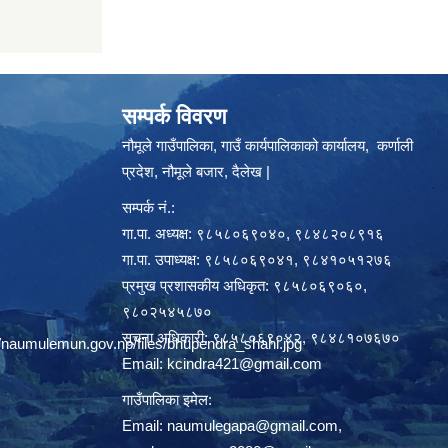
सम्पर्क विवरण
नौमूले गाउँपालिका, गाउँ कार्यपालिकाको कार्यालय, कर्णाली
प्रदेश, नौमूले बजार, दैलेख |
सम्पर्क नं.:
गा.पा. अध्यक्ष: ९८५८०६९०४०, ९८४८२०८९१६
गा.पा. उपाध्यक्ष: ९८५८०६९०४१, ९८४१०५१२७६
प्रमुख प्रशासकीय अधिकृत: ९८५८०६९०६०,
९८०२५४५८७०
सूचना अधिकारी: ९८५८०६९०४२, ९८४८१०७६७०
/naumulemun.gov.np/files/bhupendra_shahi.jpg
Email:
kcindra421@gmail.com
गाउँपालिका इमेल:
Email:
naumulegapa@gmail.com
,