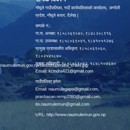
नौमूले गाउँपालिका, गाउँ कार्यपालिकाको कार्यालय, कर्णाली
प्रदेश, नौमूले बजार, दैलेख |
सम्पर्क नं.:
गा.पा. अध्यक्ष: ९८५८०६९०४०, ९८४८२०८९१६
गा.पा. उपाध्यक्ष: ९८५८०६९०४१, ९८४१०५१२७६
प्रमुख प्रशासकीय अधिकृत: ९८५८०६९०६०,
९८०२५४५८७०
सूचना अधिकारी: ९८५८०६९०४२, ९८४८१०७६७०
/naumulemun.gov.np/files/bhupendra_shahi.jpg
Email:
kcindra421@gmail.com
गाउँपालिका इमेल:
Email:
naumulegapa@gmail.com
,
prashasan.nrmp2080@gmail.com
,
ito.naumulemun@gmail.com
URL:
http://www.naumulemun.gov.np