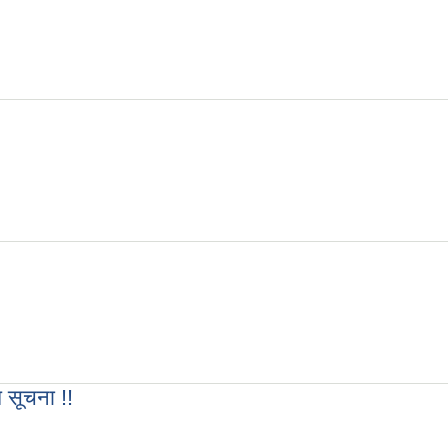
SNP volunteer) पदको लागि दरखास्त आव्हान सम्बन्धि सूचना !!
!
 सूचना !!