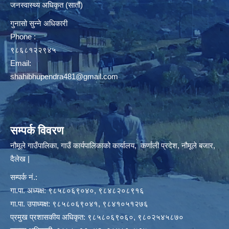
जनस्वास्थ्य अधिकृत (सातौं)
गुनासो सुन्ने अधिकारी
Phone :
९८६८१२२९४५
Email:
shahibhupendra481@gmail.com
सम्पर्क विवरण
नौमूले गाउँपालिका, गाउँ कार्यपालिकाको कार्यालय, कर्णाली प्रदेश, नौमूले बजार,
दैलेख |
सम्पर्क नं.:
गा.पा. अध्यक्ष: ९८५८०६९०४०, ९८४८२०८९१६
गा.पा. उपाध्यक्ष: ९८५८०६९०४१, ९८४१०५१२७६
प्रमुख प्रशासकीय अधिकृत: ९८५८०६९०६०, ९८०२५४५८७०