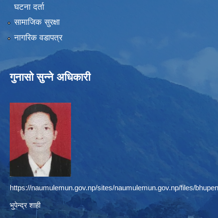
घटना दर्ता
सामाजिक सुरक्षा
नागरिक वडापत्र
गुनासो सुन्ने अधिकारी
https://naumulemun.gov.np/sites/naumulemun.gov.np/files/bhupen
भुपेन्द्र शाही