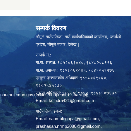
सम्पर्क विवरण
नौमूले गाउँपालिका, गाउँ कार्यपालिकाको कार्यालय, कर्णाली
प्रदेश, नौमूले बजार, दैलेख |
सम्पर्क नं.:
गा.पा. अध्यक्ष: ९८५८०६९०४०, ९८४८२०८९१६
गा.पा. उपाध्यक्ष: ९८५८०६९०४१, ९८४१०५१२७६
प्रमुख प्रशासकीय अधिकृत: ९८५८०६९०६०,
९८०२५४५८७०
सूचना अधिकारी: ९८५८०६९०४२, ९८४८१०७६७०
/naumulemun.gov.np/files/bhupendra_shahi.jpg
Email:
kcindra421@gmail.com
गाउँपालिका इमेल:
Email:
naumulegapa@gmail.com
,
prashasan.nrmp2080@gmail.com
,