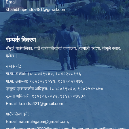
Email:
shahibhupendra481@gmail.com
सम्पर्क विवरण
नौमूले गाउँपालिका, गाउँ कार्यपालिकाको कार्यालय, कर्णाली प्रदेश, नौमूले बजार,
दैलेख |
सम्पर्क नं.:
गा.पा. अध्यक्ष: ९८५८०६९०४०, ९८४८२०८९१६
गा.पा. उपाध्यक्ष: ९८५८०६९०४१, ९८४१०५१२७६
प्रमुख प्रशासकीय अधिकृत: ९८५८०६९०६०, ९८०२५४५८७०
सूचना अधिकारी: ९८५८०६९०४२, ९८४८१०७६७०
Email:
kcindra421@gmail.com
गाउँपालिका इमेल:
Email:
naumulegapa@gmail.com
,
prashasan.nrmp2080@gmail.com
,
ito.naumulemun@gmail.com