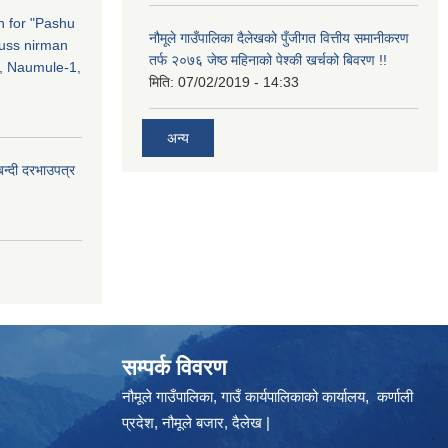
on for "Pashu
नौमूले गाउँपालिका दैलेखको पुँजीगत वित्तीय समानीकरण
russ nirman
तर्फ २०७६ जेष्ठ महिनाको पेश्की खर्चको बिवरण !!
, Naumule-1,
मिति:
07/02/2019 - 14:33
अन्य
बन्दी दरभाउपत्र
सम्पर्क विवरण
नौमूले गाउँपालिका, गाउँ कार्यपालिकाको कार्यालय, कर्णाली
प्रदेश, नौमूले बजार, दैलेख |