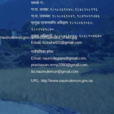
सम्पर्क नं.:
गा.पा. अध्यक्ष: ९८५८०६९०४०, ९८४८२०८९१६
गा.पा. उपाध्यक्ष: ९८५८०६९०४१, ९८४१०५१२७६
प्रमुख प्रशासकीय अधिकृत: ९८५८०६९०६०,
९८०२५४५८७०
सूचना अधिकारी: ९८५८०६९०४२, ९८४८१०७६७०
/naumulemun.gov.np/files/bhupendra_shahi.jpg
Email:
kcindra421@gmail.com
गाउँपालिका इमेल:
Email:
naumulegapa@gmail.com
,
prashasan.nrmp2080@gmail.com
,
ito.naumulemun@gmail.com
URL:
http://www.naumulemun.gov.np