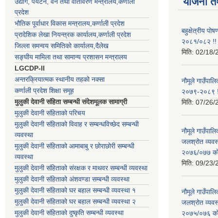
योजना त
उद्योग, पर्यटन, वन तथा वातावरण मन्त्रालय,कर्णाली
प्रदेश
भौतिक पूर्वाधार विकास मन्त्रालय,कर्णाली प्रदेश
बहुक्षेत्रीय पो
प्रादेशिक लेखा नियन्त्रक कार्यालय,कर्णाली प्रदेश
२०८१/०८२ !!
जिल्ला समन्वय समितिको कार्यालय,दैलेख
मिति:
02/18/
सङ्घीय मामिला तथा सामान्य प्रशासन मन्त्रालय
LGCDP-II
अन्तरक्रियात्मक स्थानीय तहको नक्सा
नौमूले गाउँपालि
कर्णाली प्रदेश शिक्षा समूह
२०७९-२०८९ !
मुलुकी देवानी संहिता सम्बन्धी संदेशमूलक सामाग्री
मिति:
07/26/
मुलुकी देवानी संहिताको परिचय
मुलुकी देवानी संहिताको विवाह र सम्बन्धविच्छेद सम्बन्धी
नौमूले गाउँपा
व्यवस्था
जलश्रोत व्यवस
मुलुकी देवानी संहिताको आमाबाबु र छोराछोरी सम्बन्धी
२०७६/०७७ को ब
व्यवस्था
मिति:
09/23/
मुलुकी देवानी संहिताको संरक्षक र माथवर सम्बन्धी व्यवस्था
मुलुकी देवानी संहिताको अंशवण्डा सम्बन्धी व्यवस्था
मुलुकी देवानी संहिताको घर बहाल सम्बन्धी व्यवस्था १
नौमूले गाउँपा
मुलुकी देवानी संहिताको घर बहाल सम्बन्धी व्यवस्था २
जलश्रोत व्यवस
मुलुकी देवानी संहिताको दुष्कृति सम्बन्धी व्यवस्था
२०७५/०७६ को ब