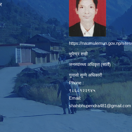
र
https://naumulemun.gov.np/sites
भुपेन्द्र शाही
जनस्वास्थ्य अधिकृत (सातौं)
गुनासो सुन्ने अधिकारी
Phone :
९८६८१२२९४५
Email:
shahibhupendra481@gmail.com