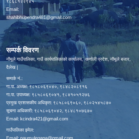
९८६८१२२९४५
Email:
shahibhupendra481@gmail.com
सम्पर्क विवरण
नौमूले गाउँपालिका, गाउँ कार्यपालिकाको कार्यालय, कर्णाली प्रदेश, नौमूले बजार,
दैलेख |
सम्पर्क नं.:
गा.पा. अध्यक्ष: ९८५८०६९०४०, ९८४८२०८९१६
गा.पा. उपाध्यक्ष: ९८५८०६९०४१, ९८४१०५१२७६
प्रमुख प्रशासकीय अधिकृत: ९८५८०६९०६०, ९८०२५४५८७०
सूचना अधिकारी: ९८५८०६९०४२, ९८४८१०७६७०
Email:
kcindra421@gmail.com
गाउँपालिका इमेल:
Email:
naumulegapa@gmail.com
,