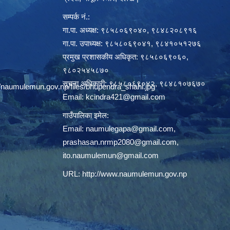
सम्पर्क नं.:
गा.पा. अध्यक्ष: ९८५८०६९०४०, ९८४८२०८९१६
गा.पा. उपाध्यक्ष: ९८५८०६९०४१, ९८४१०५१२७६
प्रमुख प्रशासकीय अधिकृत: ९८५८०६९०६०,
९८०२५४५८७०
सूचना अधिकारी: ९८५८०६९०४२, ९८४८१०७६७०
/naumulemun.gov.np/files/bhupendra_shahi.jpg
Email:
kcindra421@gmail.com
गाउँपालिका इमेल:
Email:
naumulegapa@gmail.com
,
prashasan.nrmp2080@gmail.com
,
ito.naumulemun@gmail.com
URL:
http://www.naumulemun.gov.np