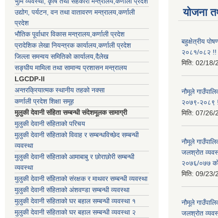
भुमि व्यवस्था, कृषि तथा सहकारी मन्त्रालय,कर्णाली प्रदेश
योजना त
उद्योग, पर्यटन, वन तथा वातावरण मन्त्रालय,कर्णाली
प्रदेश
भौतिक पूर्वाधार विकास मन्त्रालय,कर्णाली प्रदेश
बहुक्षेत्रीय पो
प्रादेशिक लेखा नियन्त्रक कार्यालय,कर्णाली प्रदेश
२०८१/०८२ !!
जिल्ला समन्वय समितिको कार्यालय,दैलेख
मिति:
02/18/
सङ्घीय मामिला तथा सामान्य प्रशासन मन्त्रालय
LGCDP-II
अन्तरक्रियात्मक स्थानीय तहको नक्सा
नौमूले गाउँपालि
कर्णाली प्रदेश शिक्षा समूह
२०७९-२०८९ !
मुलुकी देवानी संहिता सम्बन्धी संदेशमूलक सामाग्री
मिति:
07/26/
मुलुकी देवानी संहिताको परिचय
मुलुकी देवानी संहिताको विवाह र सम्बन्धविच्छेद सम्बन्धी
नौमूले गाउँपा
व्यवस्था
जलश्रोत व्यवस
मुलुकी देवानी संहिताको आमाबाबु र छोराछोरी सम्बन्धी
२०७६/०७७ को ब
व्यवस्था
मिति:
09/23/
मुलुकी देवानी संहिताको संरक्षक र माथवर सम्बन्धी व्यवस्था
मुलुकी देवानी संहिताको अंशवण्डा सम्बन्धी व्यवस्था
मुलुकी देवानी संहिताको घर बहाल सम्बन्धी व्यवस्था १
नौमूले गाउँपा
मुलुकी देवानी संहिताको घर बहाल सम्बन्धी व्यवस्था २
जलश्रोत व्यवस