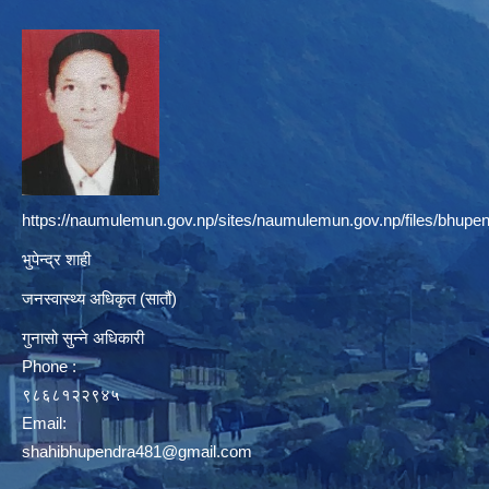
https://naumulemun.gov.np/sites/naumulemun.gov.np/files/bhupen
भुपेन्द्र शाही
जनस्वास्थ्य अधिकृत (सातौं)
गुनासो सुन्ने अधिकारी
Phone :
९८६८१२२९४५
Email:
shahibhupendra481@gmail.com