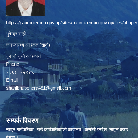
https://naumulemun.gov.np/sites/naumulemun.gov.np/files/bhupen
भुपेन्द्र शाही
जनस्वास्थ्य अधिकृत (सातौं)
गुनासो सुन्ने अधिकारी
Phone :
९८६८१२२९४५
Email:
shahibhupendra481@gmail.com
सम्पर्क विवरण
नौमूले गाउँपालिका, गाउँ कार्यपालिकाको कार्यालय, कर्णाली प्रदेश, नौमूले बजार,
दैलेख |