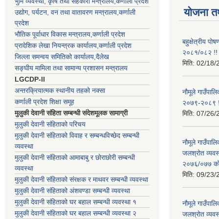
भुमि व्यवस्था, कृषि तथा सहकारी मन्त्रालय,कर्णाली प्रदेश
योजना त
उद्योग, पर्यटन, वन तथा वातावरण मन्त्रालय,कर्णाली
प्रदेश
भौतिक पूर्वाधार विकास मन्त्रालय,कर्णाली प्रदेश
बहुक्षेत्रीय पो
प्रादेशिक लेखा नियन्त्रक कार्यालय,कर्णाली प्रदेश
२०८१/०८२ !!
जिल्ला समन्वय समितिको कार्यालय,दैलेख
मिति:
02/18/
सङ्घीय मामिला तथा सामान्य प्रशासन मन्त्रालय
LGCDP-II
अन्तरक्रियात्मक स्थानीय तहको नक्सा
नौमूले गाउँपालि
कर्णाली प्रदेश शिक्षा समूह
२०७९-२०८९ !
मुलुकी देवानी संहिता सम्बन्धी संदेशमूलक सामाग्री
मिति:
07/26/
मुलुकी देवानी संहिताको परिचय
मुलुकी देवानी संहिताको विवाह र सम्बन्धविच्छेद सम्बन्धी
नौमूले गाउँपा
व्यवस्था
जलश्रोत व्यवस
मुलुकी देवानी संहिताको आमाबाबु र छोराछोरी सम्बन्धी
२०७६/०७७ को ब
व्यवस्था
मिति:
09/23/
मुलुकी देवानी संहिताको संरक्षक र माथवर सम्बन्धी व्यवस्था
मुलुकी देवानी संहिताको अंशवण्डा सम्बन्धी व्यवस्था
मुलुकी देवानी संहिताको घर बहाल सम्बन्धी व्यवस्था १
नौमूले गाउँपा
मुलुकी देवानी संहिताको घर बहाल सम्बन्धी व्यवस्था २
जलश्रोत व्यवस