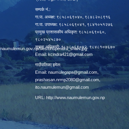
सम्पर्क नं.:
गा.पा. अध्यक्ष: ९८५८०६९०४०, ९८४८२०८९१६
गा.पा. उपाध्यक्ष: ९८५८०६९०४१, ९८४१०५१२७६
प्रमुख प्रशासकीय अधिकृत: ९८५८०६९०६०,
९८०२५४५८७०
सूचना अधिकारी: ९८५८०६९०४२, ९८४८१०७६७०
/naumulemun.gov.np/files/bhupendra_shahi.jpg
Email:
kcindra421@gmail.com
गाउँपालिका इमेल:
Email:
naumulegapa@gmail.com
,
prashasan.nrmp2080@gmail.com
,
ito.naumulemun@gmail.com
URL:
http://www.naumulemun.gov.np