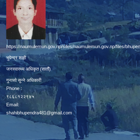
https://naumulemun.gov.np/sites/naumulemun.gov.np/files/bhupen
भुपेन्द्र शाही
जनस्वास्थ्य अधिकृत (सातौं)
गुनासो सुन्ने अधिकारी
Phone :
९८६८१२२९४५
Email:
shahibhupendra481@gmail.com