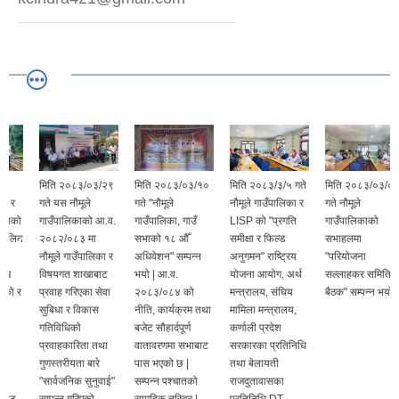
मिति २०८३/०३/२९
मिति २०८३/०३/१०
मिति २०८३/३/५ गते
मिति २०८३/०३/०४
गते यस नौमूले
गते "नौमूले
नौमूले गाउँपालिका र
गते नौमूले
गाउँपालिकाको आ.व.
गाउँपालिका, गाउँ
LISP को "प्रगति
गाउँपालिकाको
त
२०८२/०८३ मा
सभाको १८ औँ
समीक्षा र फिल्ड
सभाहलमा
नौमूले गाउँपालिका र
अधिवेशन" सम्पन्न
अनुगमन" राष्ट्रिय
"परियोजना
विषयगत शाखाबाट
भयो | आ.व.
योजना आयोग, अर्थ
सल्लाहकर समितिको
प्रवाह गरिएका सेवा
२०८३/०८४ को
मन्त्रालय, संघिय
बैठक" सम्पन्न भयो |
सुबिधा र विकास
नीति, कार्यक्रम तथा
मामिला मन्त्रालय,
गतिविधिको
बजेट सौहार्दपूर्ण
कर्णाली प्रदेश
प्रवाहकारिता तथा
वातावरणमा सभाबाट
सरकारका प्रतिनिधि
गुणस्तरीयता बारे
पास भएको छ |
तथा बेलायती
"सार्वजनिक सुनुवाई"
सम्पन्न पश्चातको
राजदुतावासका
सम्पन्न गरिएको
सामुहिक तस्विर |
प्रतिनिधि DT-